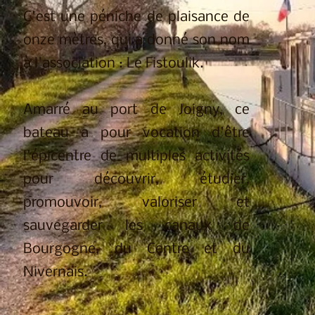
C'est une péniche de plaisance de
onze mètres, qui a donné son nom
à l'association : Le Fistoulik.
Amarré au port de Joigny, ce
bateau a pour vocation d'être
l'épicentre de multiples activités
pour découvrir, étudier,
promouvoir, valoriser et
sauvegarder les canaux de
Bourgogne, du Centre et du
Nivernais.