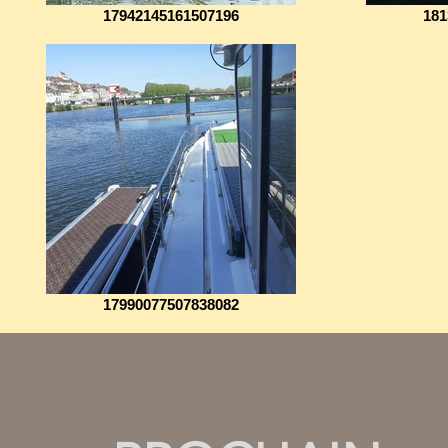
17942145161507196
181
17990077507838082