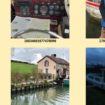
18034691977478099
179